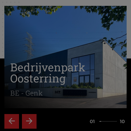
Bedrijvenpark
Oosterring
BE - Genk
01
10