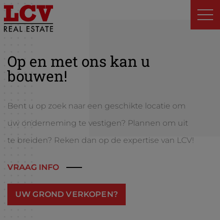
Op en met ons kan u
bouwen!
Bent u op zoek naar een geschikte locatie om
uw onderneming te vestigen? Plannen om uit
te breiden? Reken dan op de expertise van LCV!
VRAAG INFO
UW GROND VERKOPEN?