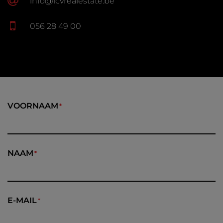
info@lcvrealestate.be
056 28 49 00
VOORNAAM
NAAM
E-MAIL