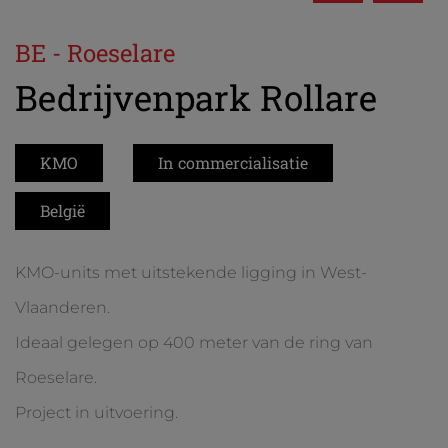
BE - Roeselare
Bedrijvenpark Rollare
KMO
In commercialisatie
België
KMO-units met uitstekende ligging in West-
Vlaanderen.
Ideaal gelegen op 400 meter van de ring van
Roeselare.
Project in uitvoering.