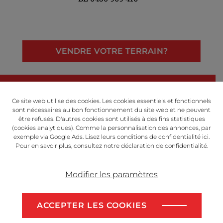
VENDRE VOTRE TERRAIN?
LinkedIn
Facebook
Instagram
Ce site web utilise des cookies. Les cookies essentiels et fonctionnels
sont nécessaires au bon fonctionnement du site web et ne peuvent
être refusés. D'autres cookies sont utilisés à des fins statistiques
(cookies analytiques). Comme la personnalisation des annonces, par
exemple via Google Ads. Lisez leurs conditions de confidentialité
ici
.
Powered by
Pour en savoir plus, consultez notre
déclaration de confidentialité
​​​​​​​.
Modifier les paramètres
Disclaimer
Privacy Policy
ACCEPTER LES COOKIES
Algemene voorwaarden
VENDRE VOTRE TERRAIN?