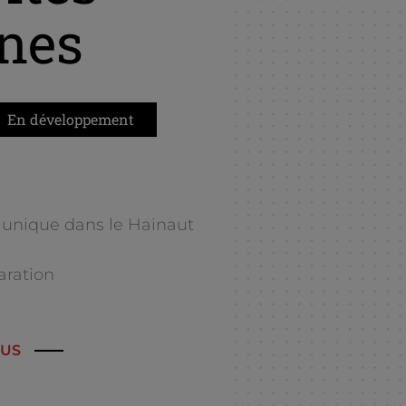
nes
En développement
unique dans le Hainaut
aration
OUS