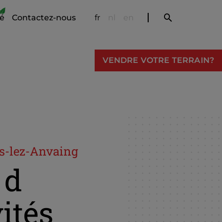
té
Contactez-nous
fr
nl
en
VENDRE VOTRE TERRAIN?
es-lez-Anvaing
 d
vités