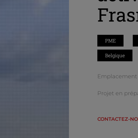
Fras
PME
Belgique
Emplacement 
Projet en prép
CONTACTEZ-N