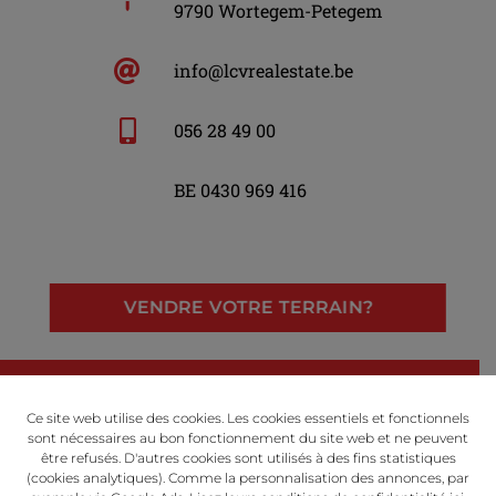
9790 Wortegem-Petegem
info@lcvrealestate.be
056 28 49 00
BE 0430 969 416
VENDRE VOTRE TERRAIN?
LinkedIn
Facebook
Instagram
Ce site web utilise des cookies. Les cookies essentiels et fonctionnels
sont nécessaires au bon fonctionnement du site web et ne peuvent
être refusés. D'autres cookies sont utilisés à des fins statistiques
(cookies analytiques). Comme la personnalisation des annonces, par