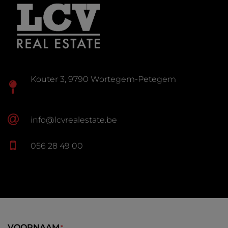
Kouter 3, 9790 Wortegem-Petegem
info@lcvrealestate.be
056 28 49 00
VOORNAAM