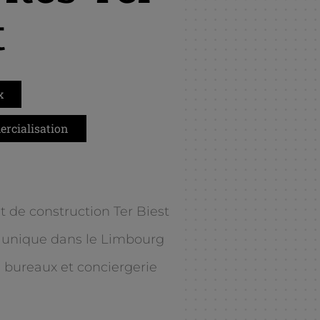
t
x
rcialisation
 de construction Ter Biest
unique dans le Limbourg
 bureaux et conciergerie