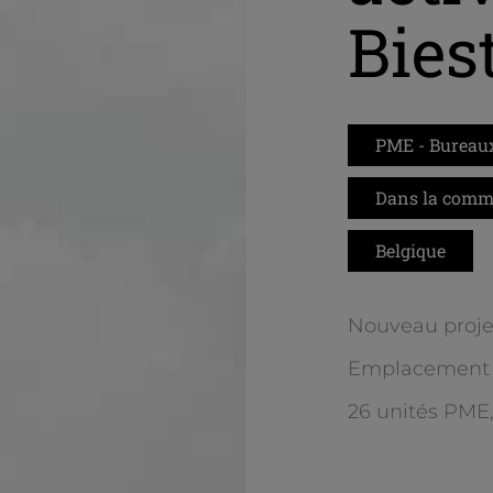
Bies
PME - Bureau
Dans la comme
Belgique
Nouveau projet
Emplacement 
26 unités PME,