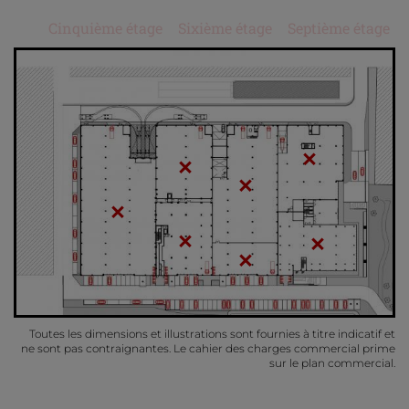
Cinquième étage
Sixième étage
Septième étage
Toutes les dimensions et illustrations sont fournies à titre indicatif et
ne sont pas contraignantes. Le cahier des charges commercial prime
sur le plan commercial.