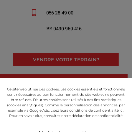
056 28 49 00
BE 0430 969 416
VENDRE VOTRE TERRAIN?
LinkedIn
Facebook
Instagram
Ce site web utilise des cookies. Les cookies essentiels et fonctionnels
sont nécessaires au bon fonctionnement du site web et ne peuvent
être refusés. D'autres cookies sont utilisés à des fins statistiques
(cookies analytiques). Comme la personnalisation des annonces, par
exemple via Google Ads. Lisez leurs conditions de confidentialité
ici
.
Powered by
Pour en savoir plus, consultez notre
déclaration de confidentialité
​​​​​​​.