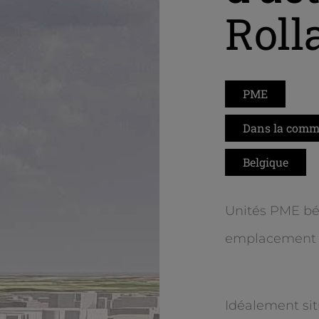
Roll
PME
Dans la comme
Belgique
Unités PME bén
emplacement e
Idéalement si