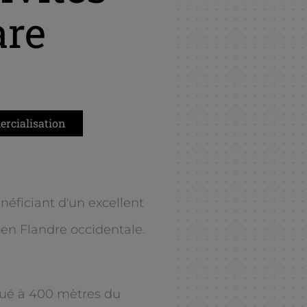
are
rcialisation
éficiant d'un excellent
n Flandre occidentale.
tué à 400 mètres du