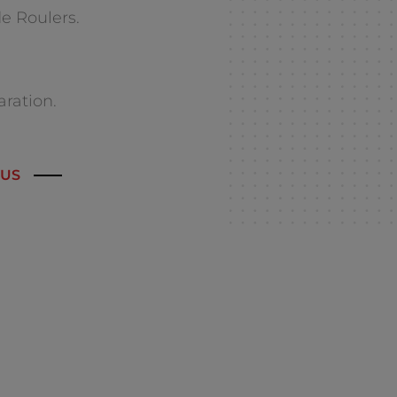
e Roulers.
aration.
OUS