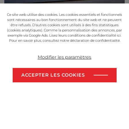
Ce site web utilise des cookies. Les cookies essentiels et fonctionnels
sont nécessaires au bon fonctionnement du site web et ne peuvent
être refusés. D'autres cookies sont utilisés à des fins statistiques
(cookies analytiques). Comme la personnalisation des annonces, par
exemple via Google Ads. Lisez leurs conditions de confidentialité
ici
.
Pour en savoir plus, consultez notre
déclaration de confidentialité
​​​​​​​.
Modifier les paramètres
ACCEPTER LES COOKIES
VENDRE VOTRE TERRAIN?
Des noms prestigieux à bord
En plus de l'architecture moderne et des matériaux
durables, la commercialisation de THE EDGE
progresse rapidement. Nous sommes fiers