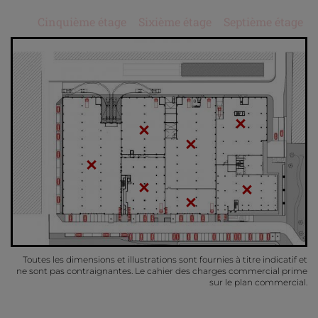
Cinquième étage
Sixième étage
Septième étage
Toutes les dimensions et illustrations sont fournies à titre indicatif et
ne sont pas contraignantes. Le cahier des charges commercial prime
sur le plan commercial.