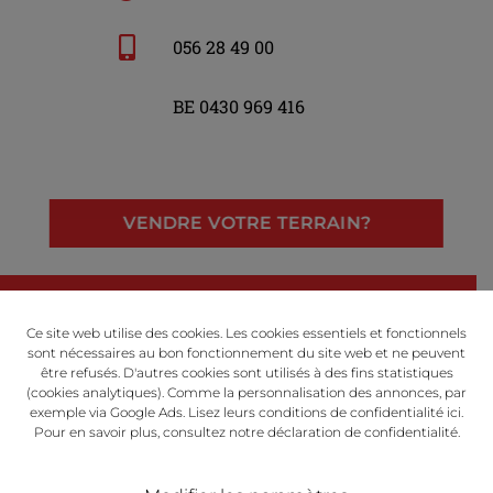
056 28 49 00
BE 0430 969 416
VENDRE VOTRE TERRAIN?
LinkedIn
Facebook
Instagram
Ce site web utilise des cookies. Les cookies essentiels et fonctionnels
sont nécessaires au bon fonctionnement du site web et ne peuvent
être refusés. D'autres cookies sont utilisés à des fins statistiques
(cookies analytiques). Comme la personnalisation des annonces, par
exemple via Google Ads. Lisez leurs conditions de confidentialité
ici
.
Powered by
Pour en savoir plus, consultez notre
déclaration de confidentialité
​​​​​​​.