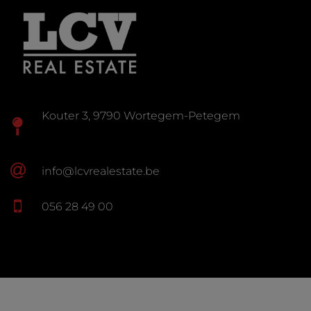
Kouter 3, 9790 Wortegem-Petegem
info@lcvrealestate.be
056 28 49 00