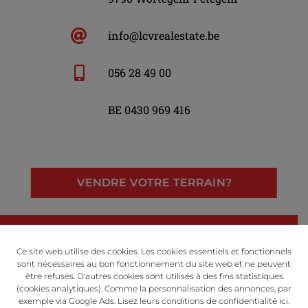
info@lcvrealestate.be
056 28 49 00
BE 0430 969 416
VENDRE VOTRE TERRAIN?
LinkedIn
Facebook
Instagram
Ce site web utilise des cookies. Les cookies essentiels et fonctionnels
sont nécessaires au bon fonctionnement du site web et ne peuvent
être refusés. D'autres cookies sont utilisés à des fins statistiques
(cookies analytiques). Comme la personnalisation des annonces, par
exemple via Google Ads. Lisez leurs conditions de confidentialité
ici
.