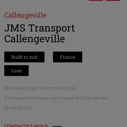
Callengeville
JMS Transport
Callengeville
Build to suit
France
Loué
Nouveau projet de construction
Emplacement avec vue unique à Callengeville
Build to suit
CONTACTEZ-NOUS