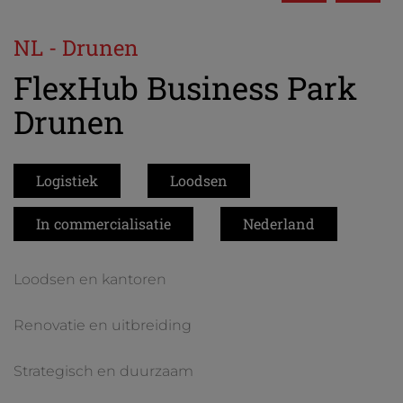
NL - Drunen
FlexHub Business Park
Drunen
Logistiek
Loodsen
In commercialisatie
Nederland
Loodsen en kantoren
Renovatie en uitbreiding
Strategisch en duurzaam