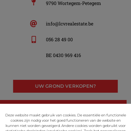
9790 Wortegem-Petegem
info@lcvrealestate.be
056 28 49 00
BE 0430 969 416
UW GROND VERKOPEN?
LinkedIn
Facebook
Instagram
Deze website maakt gebruik van cookies. De essentiële en functionele
cookies zijn nodig voor het goed functioneren van de website en
kunnen niet worden geweigerd. Andere cookies worden gebruikt voor
statistische doeleinden (analytische cookies). Zoals het personaliseren