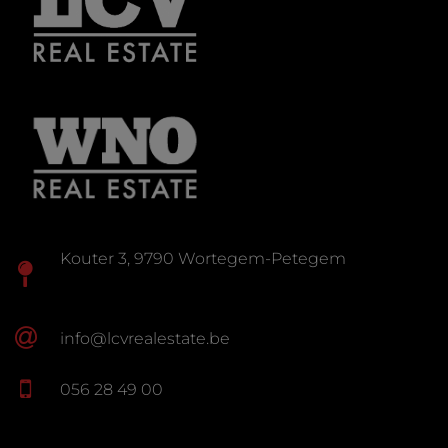
Kouter 3, 9790 Wortegem-Petegem
info@lcvrealestate.be
056 28 49 00