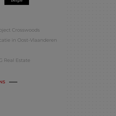
ject Crosswoods
catie in Oost-Vlaanderen
G Real Estate
NS