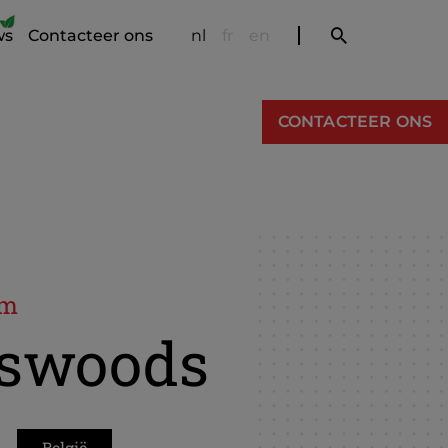
ws
Contacteer ons
nl
fr
en
CONTACTEER ONS
em
sswoods
België