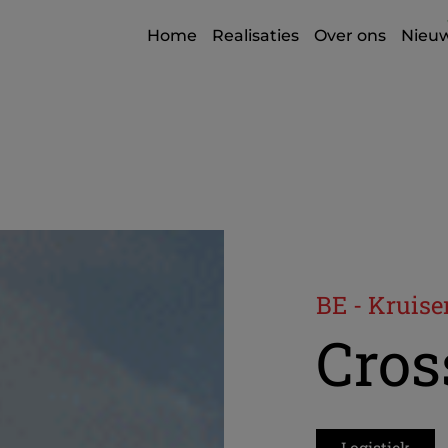
Home
Realisaties
Over ons
Nieu
BE - Kruis
Cro
Logistiek