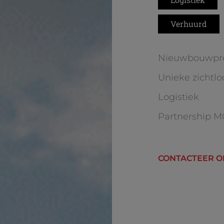
Verhuurd
Nieuwbouwpro
Unieke zichtlo
Logistiek
Partnership M
CONTACTEER O