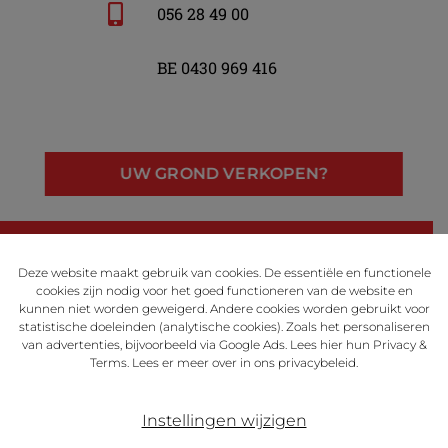
056 28 49 00
BE 0430 969 416
UW GROND VERKOPEN?
LinkedIn
Facebook
Instagram
Deze website maakt gebruik van cookies. De essentiële en functionele
cookies zijn nodig voor het goed functioneren van de website en
kunnen niet worden geweigerd. Andere cookies worden gebruikt voor
statistische doeleinden (analytische cookies). Zoals het personaliseren
van advertenties, bijvoorbeeld via Google Ads. Lees
hier
hun Privacy &
Powered by
Terms. Lees er meer over in ons
privacybeleid
.
Instellingen wijzigen
Disclaimer