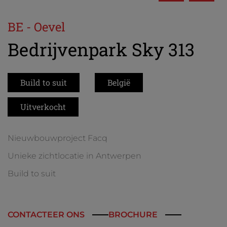
BE - Oevel
Bedrijvenpark Sky 313
Build to suit
België
Uitverkocht
Nieuwbouwproject Facq
Unieke zichtlocatie in Antwerpen
Build to suit
CONTACTEER ONS
BROCHURE