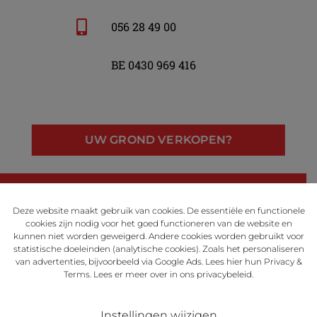
056 28 49 00
BE 0430 969 416
UW GROND VERKOPEN?
LinkedIn
Facebook
Instagram
Deze website maakt gebruik van cookies. De essentiële en functionele
cookies zijn nodig voor het goed functioneren van de website en
kunnen niet worden geweigerd. Andere cookies worden gebruikt voor
statistische doeleinden (analytische cookies). Zoals het personaliseren
van advertenties, bijvoorbeeld via Google Ads. Lees
hier
hun Privacy &
Powered by
Terms. Lees er meer over in ons
privacybeleid
.
Instellingen wijzigen