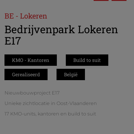
BE - Lokeren
Bedrijvenpark Lokeren
E17
KMO - Kantoren
Build to suit
Gerealiseerd
België
Nieuwbouwproject E17
Unieke zichtlocatie in Oost-Vlaanderen
17 KMO-units, kantoren en build to suit