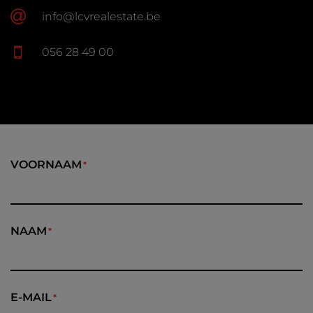
info@lcvrealestate.be
056 28 49 00
VOORNAAM
NAAM
E-MAIL