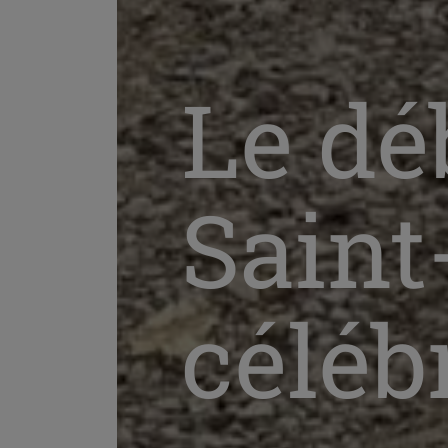
Le dé
Saint
céléb