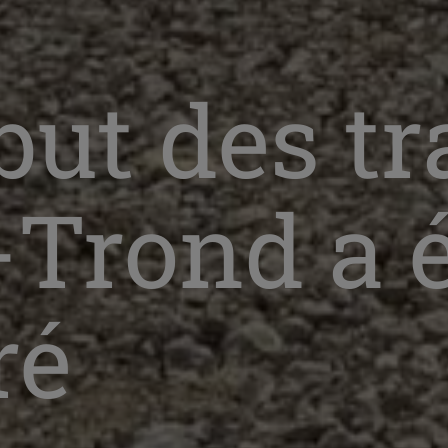
but des t
-Trond a 
ré