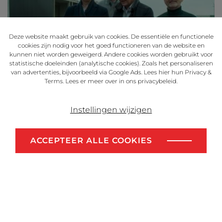
Deze website maakt gebruik van cookies. De essentiële en functionele
cookies zijn nodig voor het goed functioneren van de website en
kunnen niet worden geweigerd. Andere cookies worden gebruikt voor
statistische doeleinden (analytische cookies). Zoals het personaliseren
van advertenties, bijvoorbeeld via Google Ads. Lees
hier
hun Privacy &
Terms. Lees er meer over in ons
privacybeleid
.
Instellingen wijzigen
De start van de werken in
Genk werd gevierd
ACCEPTEER ALLE COOKIES
CONTACTEER ONS