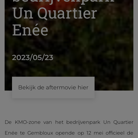
Un Quartier
Enée
2023/05/23
Bekijk de aftermovie hier
De KMO-zone van het bedrijvenpark Un Quartier
Enée te Gembloux opende op 12 mei officieel de