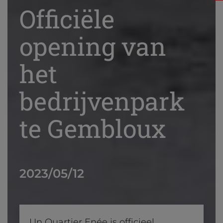
Officiële
opening van
het
bedrijvenpark
te Gembloux
2023/05/12
Un Quartier Enée is officieel