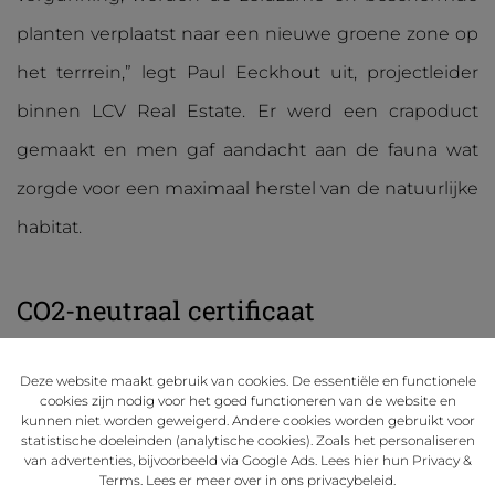
planten verplaatst naar een nieuwe groene zone op
het terrrein,” legt Paul Eeckhout uit, projectleider
binnen LCV Real Estate. Er werd een crapoduct
gemaakt en men gaf aandacht aan de fauna wat
zorgde voor een maximaal herstel van de natuurlijke
habitat.
CO2-neutraal certificaat
Doordat het bedrijvenpark in samenwerking met de
Deze website maakt gebruik van cookies. De essentiële en functionele
cookies zijn nodig voor het goed functioneren van de website en
Willy Naessens Groep is gerealiseerd, is het KMO –
kunnen niet worden geweigerd. Andere cookies worden gebruikt voor
statistische doeleinden (analytische cookies). Zoals het personaliseren
kantorengedeelte van Un Quatier Enée CO2-
van advertenties, bijvoorbeeld via Google Ads. Lees
hier
hun Privacy &
Terms. Lees er meer over in ons
privacybeleid
.