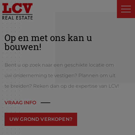
Op en met ons kan u
bouwen!
Bent u op zoek naar een geschikte locatie om
uw onderneming te vestigen? Plannen om uit
te breiden? Reken dan op de expertise van LCV!
VRAAG INFO
UW GROND VERKOPEN?